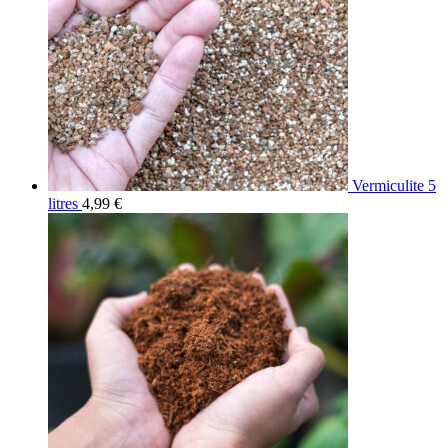
Vermiculite 5
litres
4,99
€