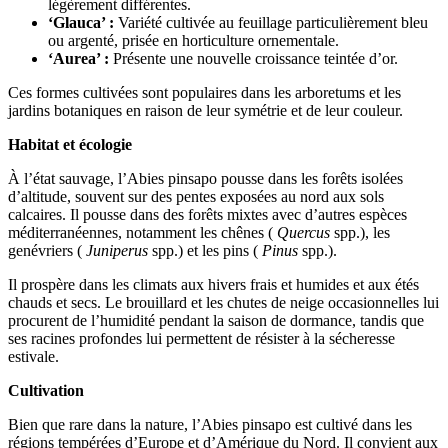
légèrement différentes.
‘Glauca’ :
Variété cultivée au feuillage particulièrement bleu
ou argenté, prisée en horticulture ornementale.
‘Aurea’ :
Présente une nouvelle croissance teintée d’or.
Ces formes cultivées sont populaires dans les arboretums et les
jardins botaniques en raison de leur symétrie et de leur couleur.
Habitat et écologie
À l’état sauvage, l’Abies pinsapo pousse dans les forêts isolées
d’altitude, souvent sur des pentes exposées au nord aux sols
calcaires. Il pousse dans des forêts mixtes avec d’autres espèces
méditerranéennes, notamment les chênes (
Quercus
spp.), les
genévriers (
Juniperus
spp.) et les pins (
Pinus
spp.).
Il prospère dans les climats aux hivers frais et humides et aux étés
chauds et secs. Le brouillard et les chutes de neige occasionnelles lui
procurent de l’humidité pendant la saison de dormance, tandis que
ses racines profondes lui permettent de résister à la sécheresse
estivale.
Cultivation
Bien que rare dans la nature, l’Abies pinsapo est cultivé dans les
régions tempérées d’Europe et d’Amérique du Nord. Il convient aux