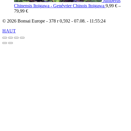
Juniperus
Chinensis Itoigawa - Genévrier Chinois Itoigawa
9,99
€
–
79,99
€
© 2026 Bonsai Europe - 378 r 0,592 - 07.08. - 11:55:24
HAUT