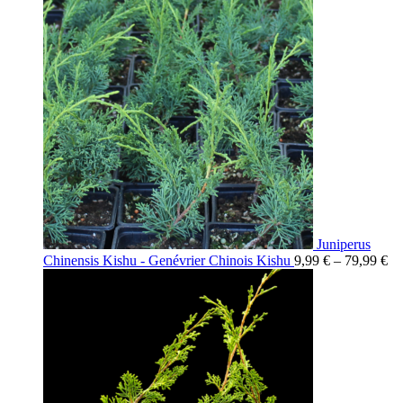
Juniperus
Chinensis Kishu - Genévrier Chinois Kishu
9,99
€
–
79,99
€