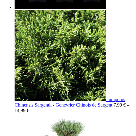
Juniperus
Chinensis Sargentii - Genévrier Chinois de Sargent
7,99
€
–
14,99
€