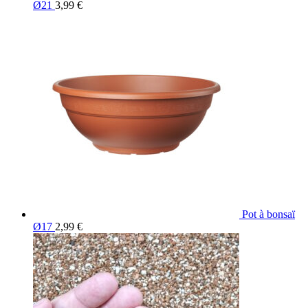
Ø21
3,99
€
Pot à bonsaï
Ø17
2,99
€