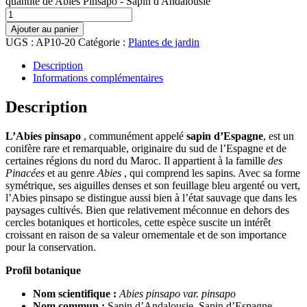
quantité de Abies Pinsapo - Sapin d'Andalousie
Ajouter au panier
UGS :
AP10-20
Catégorie :
Plantes de jardin
Description
Informations complémentaires
Description
L’Abies pinsapo
, communément appelé
sapin d’Espagne
, est un
conifère rare et remarquable, originaire du sud de l’Espagne et de
certaines régions du nord du Maroc. Il appartient à la famille
des
Pinacées
et au genre
Abies
, qui comprend les sapins. Avec sa forme
symétrique, ses aiguilles denses et son feuillage bleu argenté ou vert,
l’Abies pinsapo se distingue aussi bien à l’état sauvage que dans les
paysages cultivés. Bien que relativement méconnue en dehors des
cercles botaniques et horticoles, cette espèce suscite un intérêt
croissant en raison de sa valeur ornementale et de son importance
pour la conservation.
Profil botanique
Nom scientifique :
Abies pinsapo var. pinsapo
Nom commun :
Sapin d’Andalousie, Sapin d’Espagne