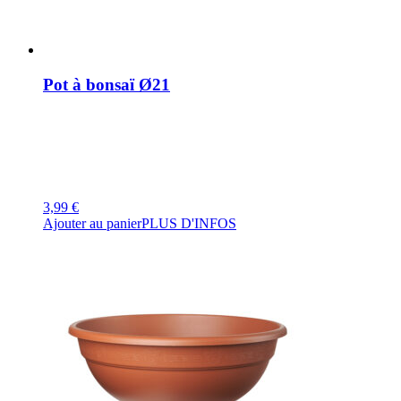
Pot à bonsaï Ø21
3,99
€
Ajouter au panier
PLUS D'INFOS