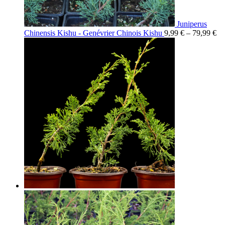
Juniperus
Chinensis Kishu - Genévrier Chinois Kishu
9,99
€
–
79,99
€