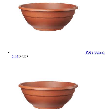
Pot à bonsaï
Ø21
3,99
€