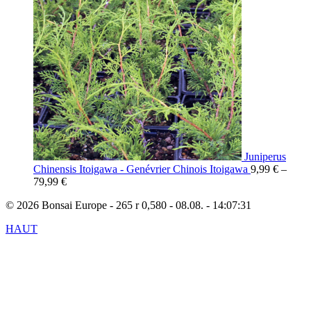
Juniperus
Chinensis Itoigawa - Genévrier Chinois Itoigawa
9,99
€
–
79,99
€
© 2026 Bonsai Europe - 265 r 0,580 - 08.08. - 14:07:31
HAUT