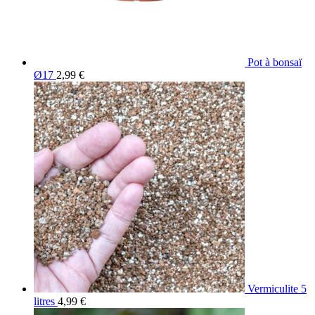
Pot à bonsaï
Ø17
2,99
€
Vermiculite 5
litres
4,99
€