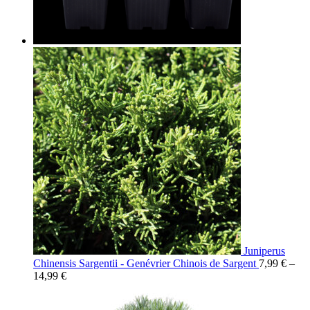
Juniperus
Chinensis Sargentii - Genévrier Chinois de Sargent
7,99
€
–
14,99
€