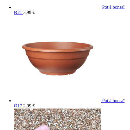
Pot à bonsaï
Ø21
3,99
€
Pot à bonsaï
Ø17
2,99
€