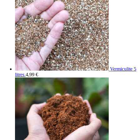
Vermiculite 5
litres
4,99
€