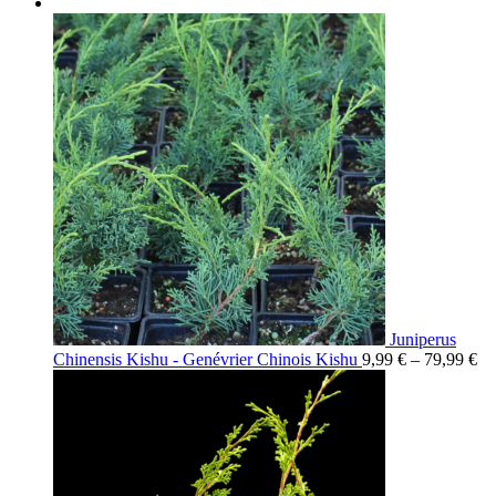
Juniperus
Chinensis Kishu - Genévrier Chinois Kishu
9,99
€
–
79,99
€