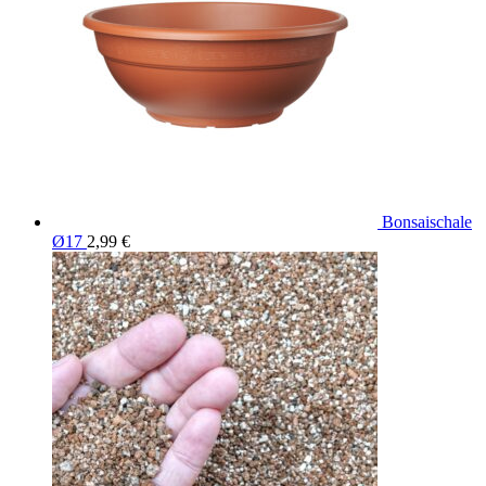
Bonsaischale
Ø17
2,99
€