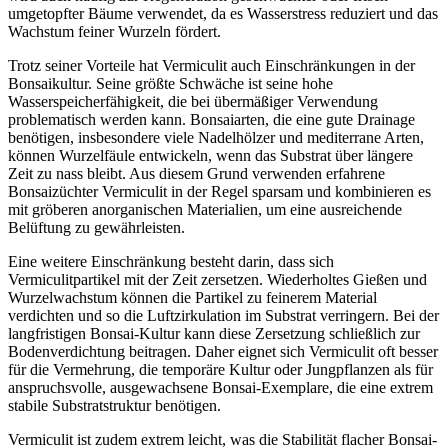
umgetopfter Bäume verwendet, da es Wasserstress reduziert und das
Wachstum feiner Wurzeln fördert.
Trotz seiner Vorteile hat Vermiculit auch Einschränkungen in der
Bonsaikultur. Seine größte Schwäche ist seine hohe
Wasserspeicherfähigkeit, die bei übermäßiger Verwendung
problematisch werden kann. Bonsaiarten, die eine gute Drainage
benötigen, insbesondere viele Nadelhölzer und mediterrane Arten,
können Wurzelfäule entwickeln, wenn das Substrat über längere
Zeit zu nass bleibt. Aus diesem Grund verwenden erfahrene
Bonsaizüchter Vermiculit in der Regel sparsam und kombinieren es
mit gröberen anorganischen Materialien, um eine ausreichende
Belüftung zu gewährleisten.
Eine weitere Einschränkung besteht darin, dass sich
Vermiculitpartikel mit der Zeit zersetzen. Wiederholtes Gießen und
Wurzelwachstum können die Partikel zu feinerem Material
verdichten und so die Luftzirkulation im Substrat verringern. Bei der
langfristigen Bonsai-Kultur kann diese Zersetzung schließlich zur
Bodenverdichtung beitragen. Daher eignet sich Vermiculit oft besser
für die Vermehrung, die temporäre Kultur oder Jungpflanzen als für
anspruchsvolle, ausgewachsene Bonsai-Exemplare, die eine extrem
stabile Substratstruktur benötigen.
Vermiculit ist zudem extrem leicht, was die Stabilität flacher Bonsai-