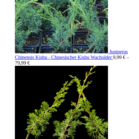
Juniperus
Chinensis Kishu - Chinesischer Kishu Wacholder
9,99
€
–
79,99
€