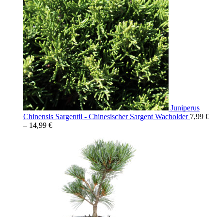
Juniperus
Chinensis Sargentii - Chinesischer Sargent Wacholder
7,99
€
–
14,99
€