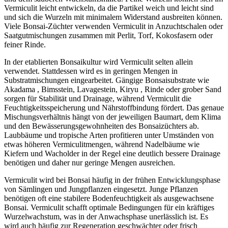
Vermiculit leicht entwickeln, da die Partikel weich und leicht sind
und sich die Wurzeln mit minimalem Widerstand ausbreiten können.
Viele Bonsai-Züchter verwenden Vermiculit in Anzuchtschalen oder
Saatgutmischungen zusammen mit Perlit, Torf, Kokosfasern oder
feiner Rinde.
In der etablierten Bonsaikultur wird Vermiculit selten allein
verwendet. Stattdessen wird es in geringen Mengen in
Substratmischungen eingearbeitet. Gängige Bonsaisubstrate wie
Akadama , Bimsstein, Lavagestein, Kiryu , Rinde oder grober Sand
sorgen für Stabilität und Drainage, während Vermiculit die
Feuchtigkeitsspeicherung und Nährstoffbindung fördert. Das genaue
Mischungsverhältnis hängt von der jeweiligen Baumart, dem Klima
und den Bewässerungsgewohnheiten des Bonsaizüchters ab.
Laubbäume und tropische Arten profitieren unter Umständen von
etwas höheren Vermiculitmengen, während Nadelbäume wie
Kiefern und Wacholder in der Regel eine deutlich bessere Drainage
benötigen und daher nur geringe Mengen ausreichen.
Vermiculit wird bei Bonsai häufig in der frühen Entwicklungsphase
von Sämlingen und Jungpflanzen eingesetzt. Junge Pflanzen
benötigen oft eine stabilere Bodenfeuchtigkeit als ausgewachsene
Bonsai. Vermiculit schafft optimale Bedingungen für ein kräftiges
Wurzelwachstum, was in der Anwachsphase unerlässlich ist. Es
wird auch häufig zur Regeneration geschwächter oder frisch