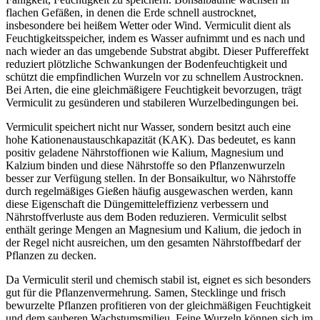
flachen Gefäßen, in denen die Erde schnell austrocknet,
insbesondere bei heißem Wetter oder Wind. Vermiculit dient als
Feuchtigkeitsspeicher, indem es Wasser aufnimmt und es nach und
nach wieder an das umgebende Substrat abgibt. Dieser Puffereffekt
reduziert plötzliche Schwankungen der Bodenfeuchtigkeit und
schützt die empfindlichen Wurzeln vor zu schnellem Austrocknen.
Bei Arten, die eine gleichmäßigere Feuchtigkeit bevorzugen, trägt
Vermiculit zu gesünderen und stabileren Wurzelbedingungen bei.
Vermiculit speichert nicht nur Wasser, sondern besitzt auch eine
hohe Kationenaustauschkapazität (KAK). Das bedeutet, es kann
positiv geladene Nährstoffionen wie Kalium, Magnesium und
Kalzium binden und diese Nährstoffe so den Pflanzenwurzeln
besser zur Verfügung stellen. In der Bonsaikultur, wo Nährstoffe
durch regelmäßiges Gießen häufig ausgewaschen werden, kann
diese Eigenschaft die Düngemitteleffizienz verbessern und
Nährstoffverluste aus dem Boden reduzieren. Vermiculit selbst
enthält geringe Mengen an Magnesium und Kalium, die jedoch in
der Regel nicht ausreichen, um den gesamten Nährstoffbedarf der
Pflanzen zu decken.
Da Vermiculit steril und chemisch stabil ist, eignet es sich besonders
gut für die Pflanzenvermehrung. Samen, Stecklinge und frisch
bewurzelte Pflanzen profitieren von der gleichmäßigen Feuchtigkeit
und dem sauberen Wachstumsmilieu. Feine Wurzeln können sich im