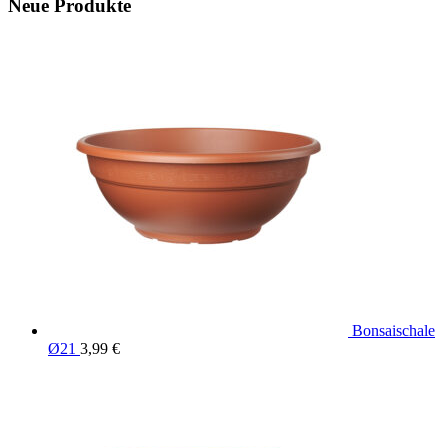
Neue Produkte
Bonsaischale
Ø21
3,99
€