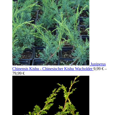
Juniperus
Chinensis Kishu - Chinesischer Kishu Wacholder
9,99
€
–
79,99
€