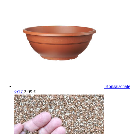
Bonsaischale
Ø17
2,99
€