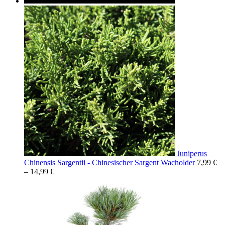
Juniperus
Chinensis Sargentii - Chinesischer Sargent Wacholder
7,99
€
–
14,99
€